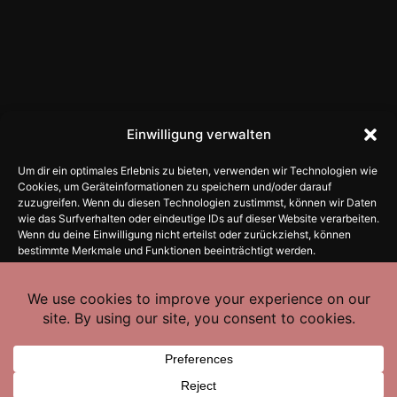
Einwilligung verwalten
SOCIAL
Um dir ein optimales Erlebnis zu bieten, verwenden wir Technologien wie
Cookies, um Geräteinformationen zu speichern und/oder darauf
IMPRINT
zuzugreifen. Wenn du diesen Technologien zustimmst, können wir Daten
wie das Surfverhalten oder eindeutige IDs auf dieser Website verarbeiten.
PRIVACY
Wenn du deine Einwilligung nicht erteilst oder zurückziehst, können
bestimmte Merkmale und Funktionen beeinträchtigt werden.
POLICY
AKZEPTIEREN
ABLEHNEN
© 2026 Marcel Krömker - WordPress Theme von
Kadence WP
EINSTELLUNGEN ANSEHEN